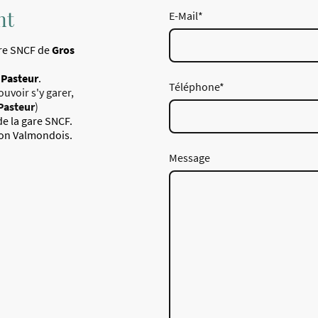
nt
E-Mail
*
are SNCF de
Gros
 Pasteur
.
Téléphone
*
uvoir s'y garer,
 Pasteur
)
de la gare SNCF.
tion Valmondois.
Message