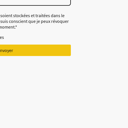
oient stockées et traitées dans le
e suis conscient que je peux révoquer
moment.
*
res
nvoyer