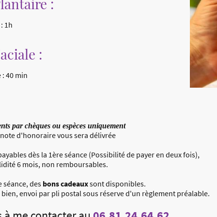
lantaire :
: 1h
aciale :
 40 min
nts par chèques ou espèces uniquement
note d'honoraire vous sera délivrée
payables dès la 1ère séance (Possibilité de payer en deux fois),
lidité 6 mois, non remboursables.
e séance, des
bons cadeaux
sont disponibles.
u bien, envoi par pli postal sous réserve d'un règlement préalable.
 à me contacter au
06.81.24.64.62