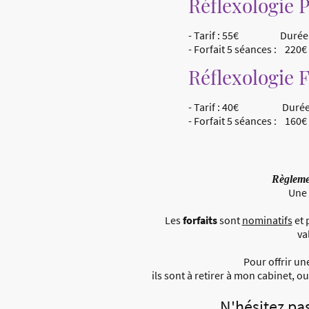
Réflexologie P
- Tarif : 55€ Durée 
- Forfait 5 séances : 220€
Réflexologie F
- Tarif : 40€ Durée :
- Forfait 5 séances : 160€
Règleme
Une 
Les
forfaits
sont
nominatifs
et 
va
Pour offrir un
ils sont à retirer à mon cabinet, o
N'hésitez pas